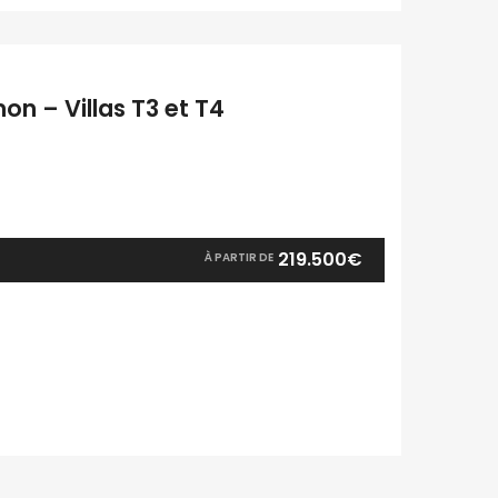
mon – Villas T3 et T4
219.500€
À PARTIR DE