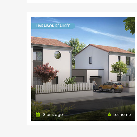
LIVRAISON RÉALISÉE
8 ans ago
Lotihome