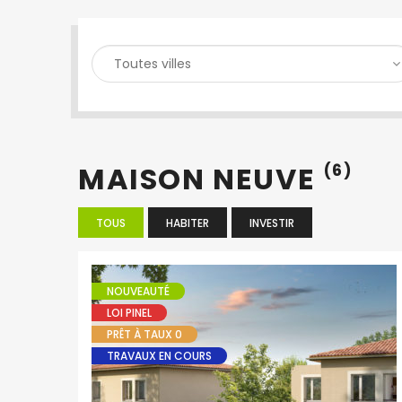
RECHERCHER UN BIEN
MAISON NEUVE
(6)
TOUS
HABITER
INVESTIR
NOUVEAUTÉ
LOI PINEL
PRÊT À TAUX 0
TRAVAUX EN COURS