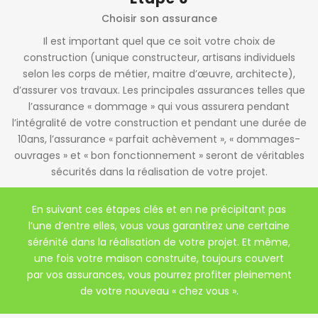
Choisir son assurance
Il est important quel que ce soit votre choix de
construction (unique constructeur, artisans individuels
selon les corps de métier, maitre d’œuvre, architecte),
d’assurer vos travaux. Les principales assurances telles que
l’assurance « dommage » qui vous assurera pendant
l’intégralité de votre construction et pendant une durée de
10ans, l’assurance « parfait achèvement », « dommages-
ouvrages » et « bon fonctionnement » seront de véritables
sécurités dans la réalisation de votre projet.
En suivant ces étapes clés et en ne précipitant pas
l’une d’entre elles, vous vous garantirez une certaine
sérénité dans la réalisation de votre projet. Et même,
une fois votre maison construite, toujours couvert
par vos assurances, vous pourrez profiter pleinement
de votre nouveau « chez vous ».