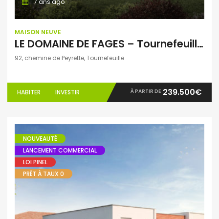
7 ans ago
MAISON NEUVE
LE DOMAINE DE FAGES – Tournefeuille, 52 logements dont 40 Villas T3 et T4
92, chemine de Peyrette, Tournefeuille
239.500€
À PARTIR DE
HABITER
INVESTIR
NOUVEAUTÉ
LANCEMENT COMMERCIAL
LOI PINEL
PRÊT À TAUX 0