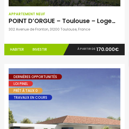
APPARTEMENT NEUF
POINT D’ORGUE – Toulouse – Logements du T2 au T3
302 Avenue de Fronton, 31200 Toulouse, France
170.000€
À PARTIR DE
HABITER
INVESTIR
DERNIÈRES OPPORTUNITÉS
LOI PINEL
PRÊT À TAUX 0
TRAVAUX EN COURS