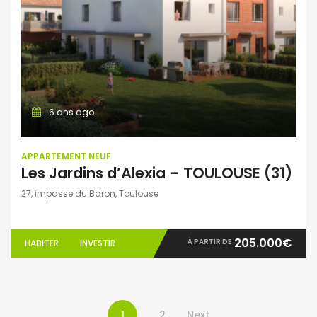
6 ans ago
APPARTEMENT NEUF
Les Jardins d’Alexia – TOULOUSE (31)
27, impasse du Baron, Toulouse
205.000€
À PARTIR DE
HABITER
INVESTIR
1
2
Next