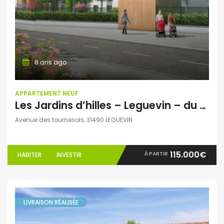
8 ans ago
APPARTEMENT NEUF
Les Jardins d’hilles – Leguevin – du T1 au T3
Avenue des tournesols, 31490 LEGUEVIN
115.000€
À PARTIR
HABITER
INVESTIR
LIVRAISON RÉALISÉE