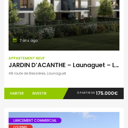
7 ans ago
APPARTEMENT NEUF
JARDIN D’ACANTHE – Launaguet – Logement du T2 au T4
48 route de Bessières, Launaguet
175.000€
À PARTIR DE
HABITER
INVESTIR
LANCEMENT COMMERCIAL
LOI PINEL