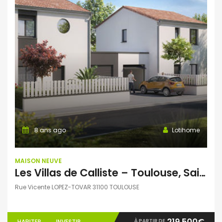
8 ans ago
Lotihome
MAISON NEUVE
Les Villas de Calliste – Toulouse, Saint-Simon – Villas T3 et T4
Rue Vicente LOPEZ-TOVAR 31100 TOULOUSE
219.500€
À PARTIR DE
HABITER
INVESTIR