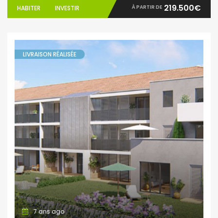
219.500€
À PARTIR DE
HABITER
INVESTIR
LIVRAISON RÉALISÉE
7 ans ago