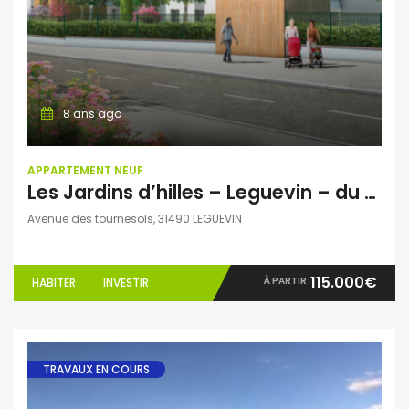
8 ans ago
APPARTEMENT NEUF
Les Jardins d’hilles – Leguevin – du T1 au T3
Avenue des tournesols, 31490 LEGUEVIN
115.000€
À PARTIR
HABITER
INVESTIR
TRAVAUX EN COURS