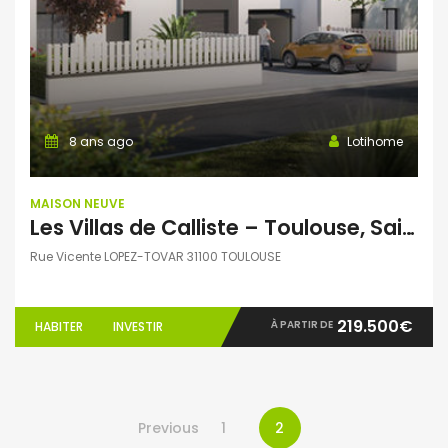
8 ans ago
Lotihome
MAISON NEUVE
Les Villas de Calliste – Toulouse, Saint-Simon – Villas T3 et T4
Rue Vicente LOPEZ-TOVAR 31100 TOULOUSE
219.500€
À PARTIR DE
HABITER
INVESTIR
Previous
1
2