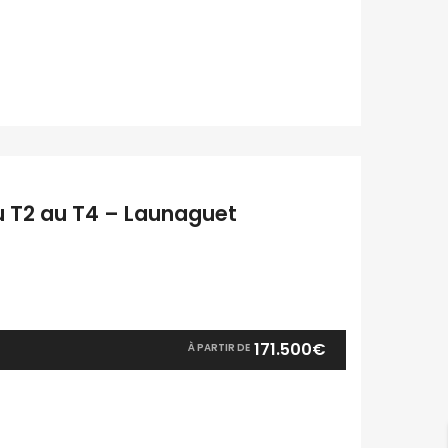
u T2 au T4 – Launaguet
171.500€
À PARTIR DE