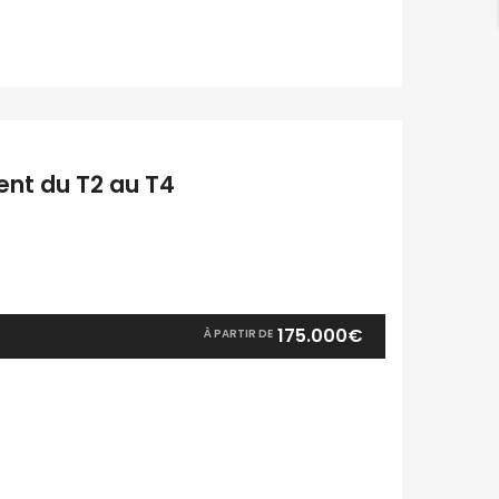
nt du T2 au T4
175.000€
À PARTIR DE