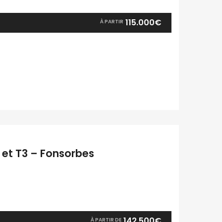
115.000€
À PARTIR
 et T3 – Fonsorbes
142.500€
À PARTIR DE