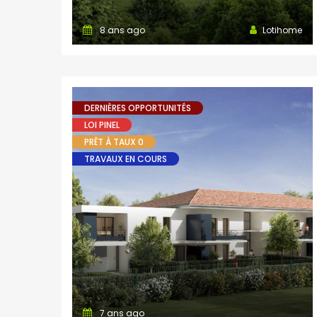
8 ans ago
Lotihome
DERNIÈRES OPPORTUNITÉS
LOI PINEL
PRÊT À TAUX 0
TRAVAUX EN COURS
7 ans ago