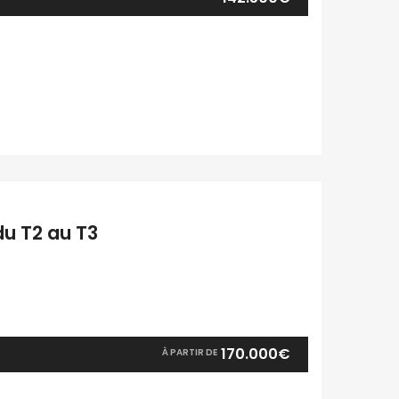
u T2 au T3
170.000€
À PARTIR DE