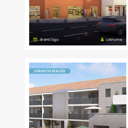
8 ans ago
Lotihome
LIVRAISON RÉALISÉE